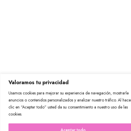
Tiktok
Política de Privacidad
Política de Cookies
Aviso Legal
Soporte
Página web desarrollada con ❤ por Crescita.es
Rise UGC All Rights Reserved
© 2024
Iniciar sesión / Registro
Anuncios
Valoramos tu privacidad
Empresas
Creadores
Usamos cookies para mejorar su experiencia de navegación, mostrarle
anuncios o contenidos personalizados y analizar nuestro tráfico. Al hace
clic en “Aceptar todo” usted da su consentimiento a nuestro uso de las
cookies.
Aceptar todo